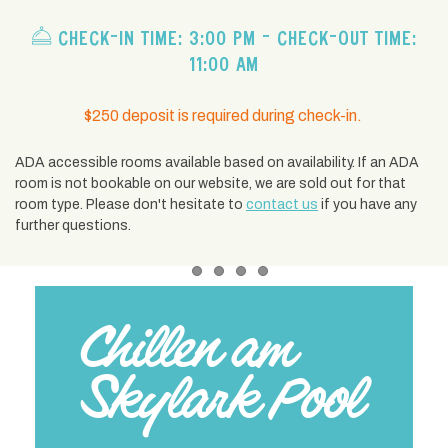
​​ CHECK-IN TIME: 3:00 PM - CHECK-OUT TIME:
11:00 AM
$250 deposit is required during check-in.
ADA accessible rooms available based on availability. If an ADA
room is not bookable on our website, we are sold out for that
room type. Please don't hesitate to
contact us
if you have any
further questions.
Item 1
Item 2
Item 3
Item 4
Chillen am
Skylark Pool